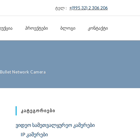
ტელ :
+(995 32) 2 306 206
ᲣᲥᲪᲘᲐ
ᲞᲠᲝᲔᲥᲢᲔᲑᲘ
ᲑᲚᲝᲒᲘ
ᲙᲝᲜᲢᲐᲥᲢᲘ
 Bullet Network Camera
ᲙᲐᲢᲔᲒᲝᲠᲘᲔᲑᲘ
ვიდეო სამეთვალყურეო კამერები
IP კამერები