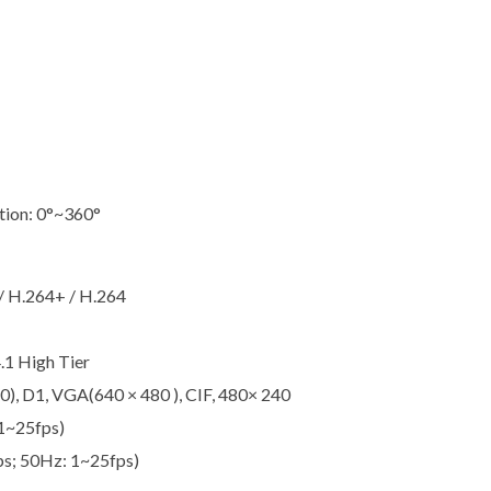
tion: 0°~360°
/ H.264+ / H.264
1 High Tier
0), D1, VGA(640 × 480 ), CIF, 480× 240
1~25fps)
s; 50Hz: 1~25fps)