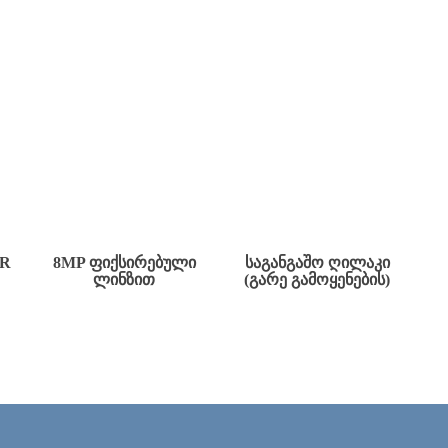
ER
8MP ᲤᲘᲥᲡᲘᲠᲔᲑᲣᲚᲘ
ᲡᲐᲒᲐᲜᲒᲐᲨᲝ ᲦᲘᲚᲐᲙᲘ
ᲚᲘᲜᲖᲘᲗ
(ᲒᲐᲠᲔ ᲒᲐᲛᲝᲧᲔᲜᲔᲑᲘᲡ)