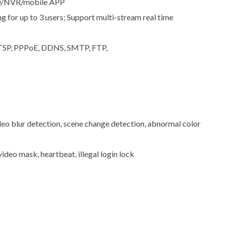
0/NVR/mobile APP
 for up to 3 users; Support multi-stream real time
TSP, PPPoE, DDNS, SMTP, FTP,
ideo blur detection, scene change detection, abnormal color
ideo mask, heartbeat, illegal login lock