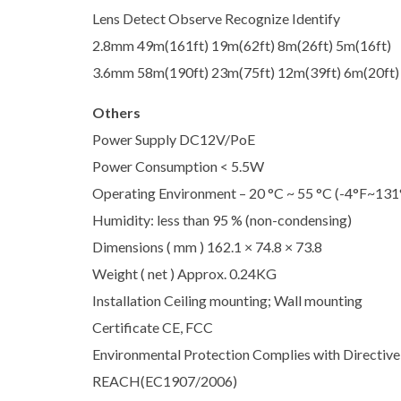
Lens Detect Observe Recognize Identify
2.8mm 49m(161ft) 19m(62ft) 8m(26ft) 5m(16ft)
3.6mm 58m(190ft) 23m(75ft) 12m(39ft) 6m(20ft)
Others
Power Supply DC12V/PoE
Power Consumption < 5.5W
Operating Environment – 20 °C ~ 55 °C (-4°F~131
Humidity: less than 95 % (non-condensing)
Dimensions ( mm ) 162.1 × 74.8 × 73.8
Weight ( net ) Approx. 0.24KG
Installation Ceiling mounting; Wall mounting
Certificate CE, FCC
Environmental Protection Complies with Directiv
REACH(EC1907/2006)