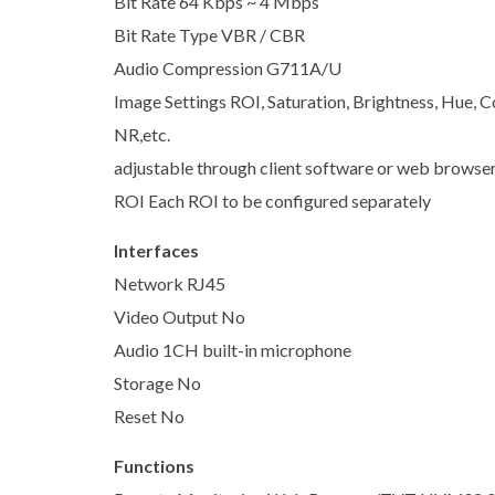
Bit Rate 64 Kbps ~ 4 Mbps
Bit Rate Type VBR / CBR
Audio Compression G711A/U
Image Settings ROI, Saturation, Brightness, Hue, C
NR,etc.
adjustable through client software or web browse
ROI Each ROI to be configured separately
Interfaces
Network RJ45
Video Output No
Audio 1CH built-in microphone
Storage No
Reset No
Functions