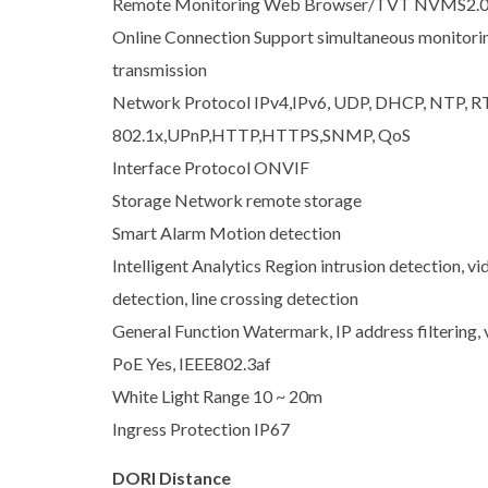
Remote Monitoring Web Browser/TVT NVMS2.
Online Connection Support simultaneous monitoring
transmission
Network Protocol IPv4,IPv6, UDP, DHCP, NTP, R
802.1x,UPnP,HTTP,HTTPS,SNMP, QoS
Interface Protocol ONVIF
Storage Network remote storage
Smart Alarm Motion detection
Intelligent Analytics Region intrusion detection, v
detection, line crossing detection
General Function Watermark, IP address filtering, v
PoE Yes, IEEE802.3af
White Light Range 10 ~ 20m
Ingress Protection IP67
DORI Distance