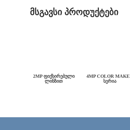
მსგავსი პროდუქტები
2MP ᲤᲘᲥᲡᲘᲠᲔᲑᲣᲚᲘ
4MP COLOR MAK
ᲚᲘᲜᲖᲘᲗ
ᲡᲔᲠᲘᲐ