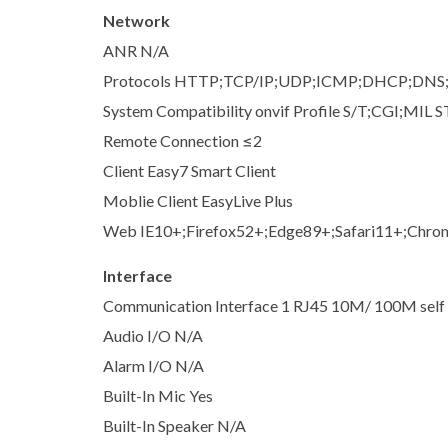
Network
ANR N/A
Protocols HTTP;TCP/IP;UDP;ICMP;DHCP;DNS;N
System Compatibility onvif Profile S/T;CGI;MIL
Remote Connection ≤2
Client Easy7 Smart Client
Moblie Client EasyLive Plus
Web IE10+;Firefox52+;Edge89+;Safari11+;Chr
Interface
Communication Interface 1 RJ45 10M/ 100M self 
Audio I/O N/A
Alarm I/O N/A
Built-In Mic Yes
Built-In Speaker N/A