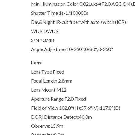
Min. Illumination Color:0.02Lux@(F2.0,AGC ON),
Shutter Time 1s-1/100000s
Day&Night IR-cut filter with auto switch (ICR)
WDR DWDR
S/N >37dB
Angle Adjustment 0-360°;0-80°;0-360°
Lens
Lens Type Fixed
Focal Length 2.8mm
Lens Mount M12
Aperture Range F2.0,Fixed
Field of View 102.8°(H);57.6°(V);117.8°(D)
DORI Distance Detect:40.0m
Observe:15.9m
Recognize:8.0m