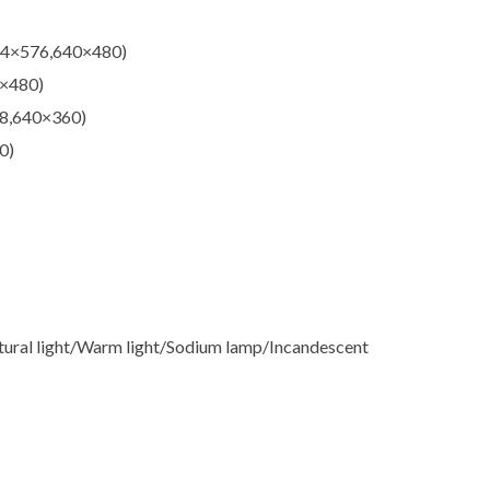
04×576,640×480)
×480)
8,640×360)
0)
ral light/Warm light/Sodium lamp/Incandescent