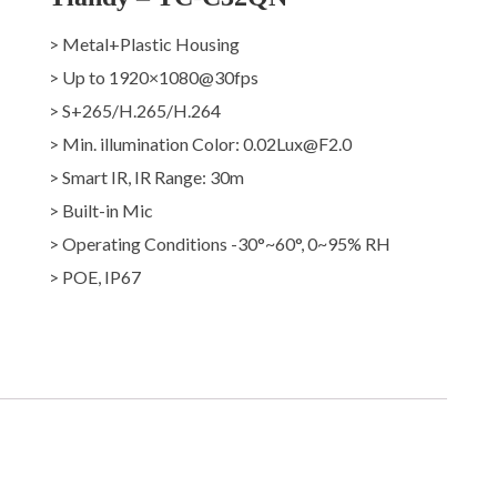
> Metal+Plastic Housing
> Up to 1920×1080@30fps
> S+265/H.265/H.264
> Min. illumination Color: 0.02Lux@F2.0
> Smart IR, IR Range: 30m
> Built-in Mic
> Operating Conditions -30°~60°, 0~95% RH
> POE, IP67