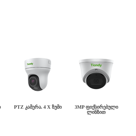
Ი
PTZ ᲙᲐᲛᲔᲠᲐ. 4 X ᲖᲣᲛᲘ
3MP ᲤᲘᲥᲡᲘᲠᲔᲑᲣᲚᲘ
ᲚᲘᲜᲖᲘᲗ