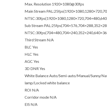
Max. Resolution 1920×1080@30fps
Main Stream PAL:25fps(1920×1080,1280×720,7
NTSC:30fps(1920×1080,1280×720,704×480,640
Sub Stream PAL:25fps(704×576,704×288,352×28
NTSC:30fps(704×480,704×240,352×240,640×36
Third Stream N/A
BLC Yes
HLC Yes
AGC Yes
3D DNR Yes
White Balance Auto/Semi-auto/Manual/Sunny/Natu
lamp/Locked white balance
ROI N/A
Corridor mode N/A
EIS N/A