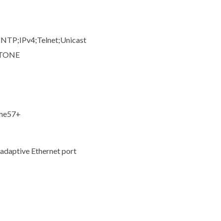
TP;IPv4;Telnet;Unicast
 STONE
ome57+
adaptive Ethernet port