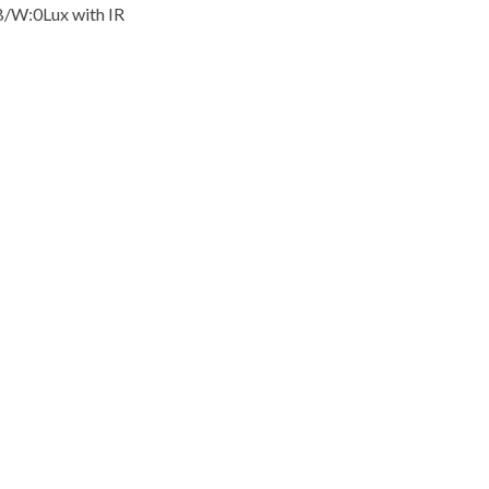
B/W:0Lux with IR