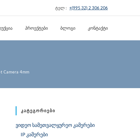
ტელ :
+(995 32) 2 306 206
ᲣᲥᲪᲘᲐ
ᲞᲠᲝᲔᲥᲢᲔᲑᲘ
ᲑᲚᲝᲒᲘ
ᲙᲝᲜᲢᲐᲥᲢᲘ
let Camera 4mm
ᲙᲐᲢᲔᲒᲝᲠᲘᲔᲑᲘ
ვიდეო სამეთვალყურეო კამერები
IP კამერები