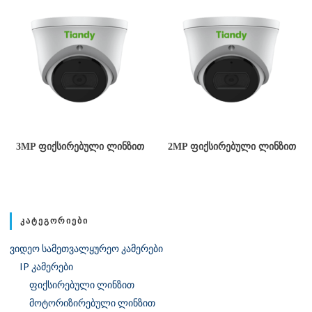
3MP ᲤᲘᲥᲡᲘᲠᲔᲑᲣᲚᲘ ᲚᲘᲜᲖᲘᲗ
2MP ᲤᲘᲥᲡᲘᲠᲔᲑᲣᲚᲘ ᲚᲘᲜᲖᲘᲗ
ᲙᲐᲢᲔᲒᲝᲠᲘᲔᲑᲘ
ვიდეო სამეთვალყურეო კამერები
IP კამერები
ფიქსირებული ლინზით
მოტორიზირებული ლინზით