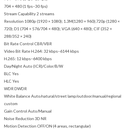
704 × 480 (1 fps–30 fps)
Stream Capability 2 streams
Resolution 1080p (1920 × 1080); 1.3M(1280 × 960);720p (1280 ×
720); D1 (704 × 576/704 × 480); VGA (640 × 480); CIF (352 ×
288/352 × 240)
Bit Rate Control CBR/VBR
Video Bit Rate H.264: 32 kbps–6144 kbps
H.265: 12 kbps–6400 kbps
Day/Night Auto (ICR)/Color/B/W
BLC Yes
HLC Yes
WDR DWDR
White Balance Auto/natural/street lamp/outdoor/manual/regional
custom
Gain Control Auto/Manual
Noise Reduction 3D NR
Motion Detection OFF/ON (4 areas, rectangular)