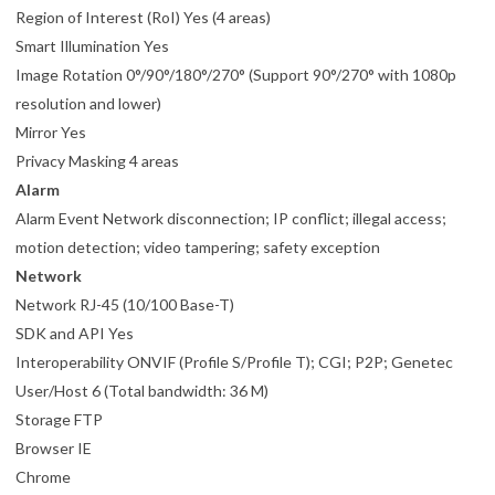
Region of Interest (RoI) Yes (4 areas)
Smart Illumination Yes
Image Rotation 0°/90°/180°/270° (Support 90°/270° with 1080p
resolution and lower)
Mirror Yes
Privacy Masking 4 areas
Alarm
Alarm Event Network disconnection; IP conflict; illegal access;
motion detection; video tampering; safety exception
Network
Network RJ-45 (10/100 Base-T)
SDK and API Yes
Interoperability ONVIF (Profile S/Profile T); CGI; P2P; Genetec
User/Host 6 (Total bandwidth: 36 M)
Storage FTP
Browser IE
Chrome