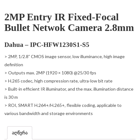
2MP Entry IR Fixed-Focal
Bullet Netwok Camera 2.8mm
Dahua – IPC-HFW1230S1-S5
> 2MP, 1/2.8” CMOS image sensor, low illuminance, high image
definition
> Outputs max. 2MP (1920 × 1080) @25/30 fps
> H.265 codec, high compression rate, ultra-low bit rate
> Built-in efficient IR illuminator, and the max. illumination distance
is 30 m
> ROI, SMART H.264+/H.265+, flexible coding, applicable to
various bandwidth and storage environments
აღწერა