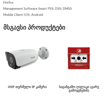
Firefox
Management Software Smart PSS; DSS; DMSS
Mobile Client IOS; Android
მსგავსი პროდუქტები
4MP ᲗᲔᲠᲛᲣᲚᲘ IP ᲙᲐᲛᲔᲠᲐ
ᲡᲐᲒᲐᲜᲒᲐᲨᲝ ᲦᲘᲚᲐᲙᲘ (ᲒᲐᲠᲔ
ᲒᲐᲛᲝᲧᲔᲜᲔᲑᲘᲡ)