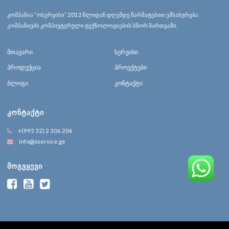
კომპანია “ოსერვისი” 2012 წლიდან დღემდე წარმატებით ემსახურება
კომპანიებს კომპიუტერული ტექნოლოგიების სწორ მართვაში.
მთავარი
სერვისი
პროდუქცია
პროექტები
ბლოგი
კონტაქტი
ᲙᲝᲜᲢᲐᲥᲢᲘ
+(995 32) 2 306 206
info@oservice.ge
ᲛᲝᲒᲕᲧᲔᲕᲘ