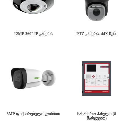
12MP 360° IP ᲙᲐᲛᲔᲠᲐ
PTZ ᲙᲐᲛᲔᲠᲐ. 44X ᲖᲣᲛᲘ
3MP ᲤᲘᲥᲡᲘᲠᲔᲑᲣᲚᲘ ᲚᲘᲜᲖᲘᲗ
ᲡᲐᲮᲐᲜᲫᲠᲝ ᲞᲐᲜᲔᲚᲘ (8
ᲛᲐᲠᲧᲣᲟᲘᲗ)