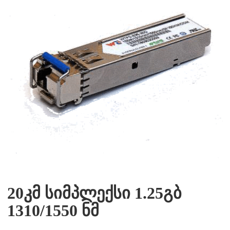
20კმ სიმპლექსი 1.25გბ
1310/1550 ნმ