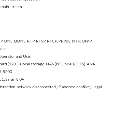
r main stream
P, DNS, DDNS, RTP, RTSP, RTCP, PPPoE, NTP, UPnP,
jour
 Operator and User
d (128 G) local storage, NAS (NFS, SMB/CIFS), ANR
S-5200
1, Safari 8.0+
ection, network disconnected, IP address conflict, illegal