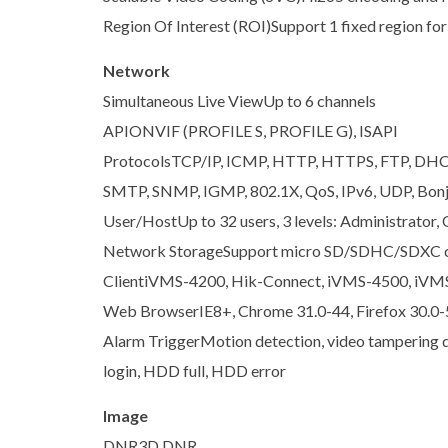
Region Of Interest (ROI)Support 1 fixed region fo
Network
Simultaneous Live ViewUp to 6 channels
APIONVIF (PROFILE S, PROFILE G), ISAPI
ProtocolsTCP/IP, ICMP, HTTP, HTTPS, FTP, DHC
SMTP, SNMP, IGMP, 802.1X, QoS, IPv6, UDP, Bon
User/HostUp to 32 users, 3 levels: Administrator,
Network StorageSupport micro SD/SDHC/SDXC car
ClientiVMS-4200, Hik-Connect, iVMS-4500, iVM
Web BrowserIE8+, Chrome 31.0-44, Firefox 30.0-5
Alarm TriggerMotion detection, video tampering det
login, HDD full, HDD error
Image
DNR3D DNR