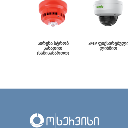
ᲡᲘᲠᲔᲜᲐ ᲡᲢᲠᲝᲑ
5MP ᲤᲘᲥᲡᲘᲠᲔᲑᲣᲚ
ᲡᲐᲜᲐᲗᲘᲗ
ᲚᲘᲜᲖᲘᲗ
(ᲡᲐᲛᲘᲡᲐᲛᲐᲠᲗᲝ)