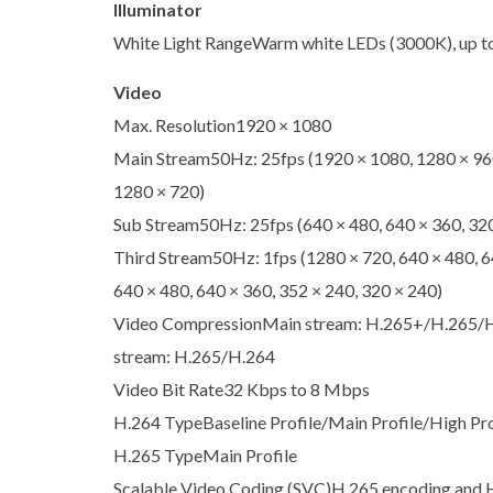
Illuminator
White Light RangeWarm white LEDs (3000K), up 
Video
Max. Resolution1920 × 1080
Main Stream50Hz: 25fps (1920 × 1080, 1280 × 960
1280 × 720)
Sub Stream50Hz: 25fps (640 × 480, 640 × 360, 320
Third Stream50Hz: 1fps (1280 × 720, 640 × 480, 64
640 × 480, 640 × 360, 352 × 240, 320 × 240)
Video CompressionMain stream: H.265+/H.265/H
stream: H.265/H.264
Video Bit Rate32 Kbps to 8 Mbps
H.264 TypeBaseline Profile/Main Profile/High Pro
H.265 TypeMain Profile
Scalable Video Coding (SVC)H.265 encoding and 