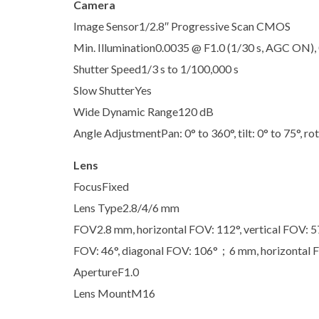
Camera
Image Sensor1/2.8″ Progressive Scan CMOS
Min. Illumination0.0035 @ F1.0 (1/30 s, AGC ON),
Shutter Speed1/3 s to 1/100,000 s
Slow ShutterYes
Wide Dynamic Range120 dB
Angle AdjustmentPan: 0° to 360°, tilt: 0° to 75°, ro
Lens
FocusFixed
Lens Type2.8/4/6 mm
FOV2.8 mm, horizontal FOV: 112°, vertical FOV: 57
FOV: 46°, diagonal FOV: 106°；6 mm, horizontal F
ApertureF1.0
Lens MountM16