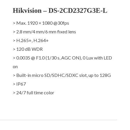
Hikvision – DS-2CD2327G3E-L
> Max. 1920 × 1080 @30fps
> 2.8 mm/4 mm/6 mm fixed lens
> H.265+, H.264+
> 120 dB WDR
> 0.0035 @ F1.0 (1/30 s, AGC ON), 0 Lux with LED
on
> Built-in micro SD/SDHC/SDXC slot, up to 128G
> IP67
> 24/7 full time color