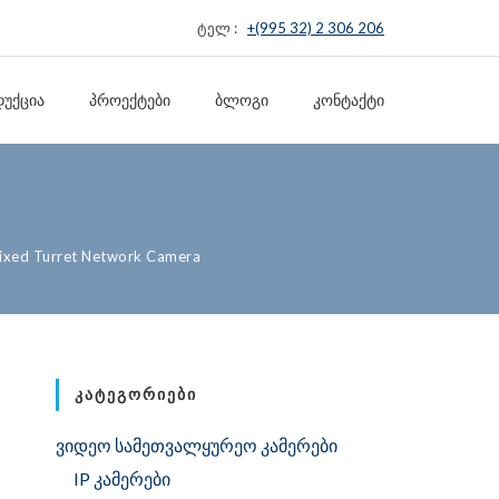
ტელ :
+(995 32) 2 306 206
ᲣᲥᲪᲘᲐ
ᲞᲠᲝᲔᲥᲢᲔᲑᲘ
ᲑᲚᲝᲒᲘ
ᲙᲝᲜᲢᲐᲥᲢᲘ
ixed Turret Network Camera
ᲙᲐᲢᲔᲒᲝᲠᲘᲔᲑᲘ
ვიდეო სამეთვალყურეო კამერები
IP კამერები