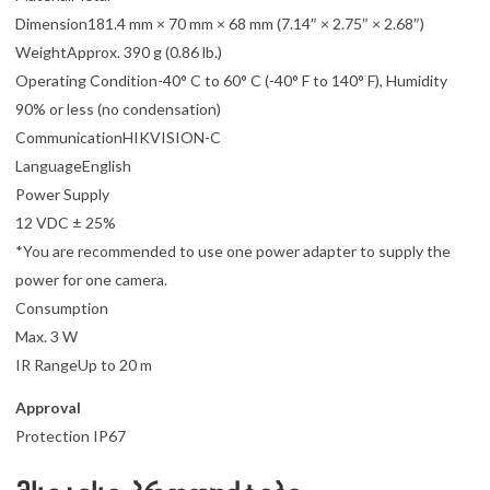
Dimension181.4 mm × 70 mm × 68 mm (7.14″ × 2.75″ × 2.68″)
WeightApprox. 390 g (0.86 lb.)
Operating Condition-40° C to 60° C (-40° F to 140° F), Humidity
90% or less (no condensation)
CommunicationHIKVISION-C
LanguageEnglish
Power Supply
12 VDC ± 25%
*You are recommended to use one power adapter to supply the
power for one camera.
Consumption
Max. 3 W
IR RangeUp to 20 m
Approval
Protection IP67