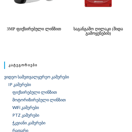
3MP ᲤᲘᲥᲡᲘᲠᲔᲑᲣᲚᲘ ᲚᲘᲜᲖᲘᲗ
ᲡᲐᲒᲐᲜᲒᲐᲨᲝ ᲦᲘᲚᲐᲙᲘ (ᲨᲘᲓᲐ
ᲒᲐᲛᲝᲧᲔᲜᲔᲑᲘᲡ)
ᲙᲐᲢᲔᲒᲝᲠᲘᲔᲑᲘ
ვიდეო სამეთვალყურეო კამერები
IP კამერები
ფიქსირებული ლინზით
მოტორიზირებული ლინზით
WiFi კამერები
PTZ კამერები
ჭკვიანი კამერები
რადარი