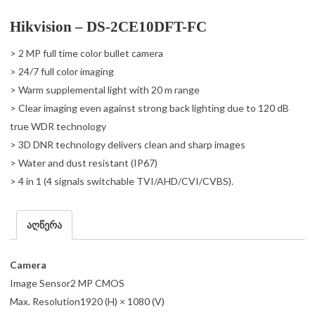
Hikvision – DS-2CE10DFT-FC
> 2 MP full time color bullet camera
> 24/7 full color imaging
> Warm supplemental light with 20 m range
> Clear imaging even against strong back lighting due to 120 dB
true WDR technology
> 3D DNR technology delivers clean and sharp images
> Water and dust resistant (IP67)
> 4 in 1 (4 signals switchable TVI/AHD/CVI/CVBS).
აღწერა
Camera
Image Sensor2 MP CMOS
Max. Resolution1920 (H) × 1080 (V)