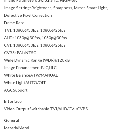
Image Parameters SwitchSTD/HIGH-SAT
Image SettingsBrightness, Sharpness, Mirror, Smart Light,
Defective Pixel Correction
Frame Rate
TVI: 1080p@30fps, 1080p@25fps
AHD: 1080p@30fps, 1080p@30fps
CVI: 1080p@30fps, 1080p@25fps
CVBS: PAL/NTSC
Wide Dynamic Range (WDR)≥120 dB
Image EnhancementBLC,HLC
White BalanceATW/MANUAL
White LightAUTO/OFF
AGCSupport
Interface
Video OutputSwitchable TVI/AHD/CVI/CVBS
General
MaterialMetal