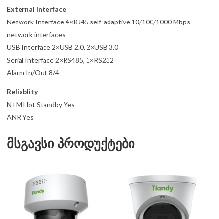
External Interface
Network Interface 4×RJ45 self-adaptive 10/100/1000 Mbps
network interfaces
USB Interface 2×USB 2.0, 2×USB 3.0
Serial Interface 2×RS485, 1×RS232
Alarm In/Out 8/4
Reliablity
N+M Hot Standby Yes
ANR Yes
მსგავსი პროდუქტები