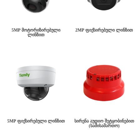
5MP ᲛᲝᲢᲝᲠᲘᲖᲘᲠᲔᲑᲣᲚᲘ
2MP ᲤᲘᲥᲡᲘᲠᲔᲑᲣᲚᲘ ᲚᲘᲜᲖᲘᲗ
ᲚᲘᲜᲖᲘᲗ
5MP ᲤᲘᲥᲡᲘᲠᲔᲑᲣᲚᲘ ᲚᲘᲜᲖᲘᲗ
ᲡᲘᲠᲔᲜᲐ ᲐᲣᲓᲘᲝ ᲨᲔᲢᲧᲝᲑᲘᲜᲔᲑᲘᲗ
(ᲡᲐᲛᲘᲡᲐᲛᲐᲠᲗᲝ)