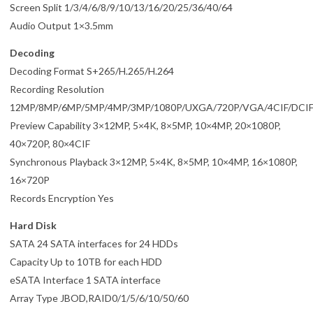
Screen Split 1/3/4/6/8/9/10/13/16/20/25/36/40/64
Audio Output 1×3.5mm
Decoding
Decoding Format S+265/H.265/H.264
Recording Resolution
12MP/8MP/6MP/5MP/4MP/3MP/1080P/UXGA/720P/VGA/4CIF/DCIF/
Preview Capability 3×12MP, 5×4K, 8×5MP, 10×4MP, 20×1080P,
40×720P, 80×4CIF
Synchronous Playback 3×12MP, 5×4K, 8×5MP, 10×4MP, 16×1080P,
16×720P
Records Encryption Yes
Hard Disk
SATA 24 SATA interfaces for 24 HDDs
Capacity Up to 10TB for each HDD
eSATA Interface 1 SATA interface
Array Type JBOD,RAID0/1/5/6/10/50/60