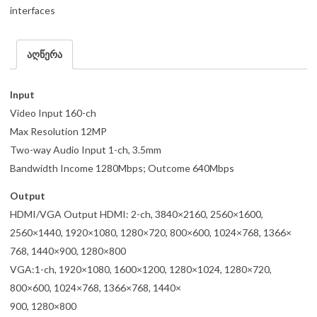
interfaces
აღწერა
Input
Video Input 160-ch
Max Resolution 12MP
Two-way Audio Input 1-ch, 3.5mm
Bandwidth Income 1280Mbps; Outcome 640Mbps
Output
HDMI/VGA Output HDMI: 2-ch, 3840×2160, 2560×1600,
2560×1440, 1920×1080, 1280×720, 800×600, 1024×768, 1366×
768, 1440×900, 1280×800
VGA:1-ch, 1920×1080, 1600×1200, 1280×1024, 1280×720,
800×600, 1024×768, 1366×768, 1440×
900, 1280×800