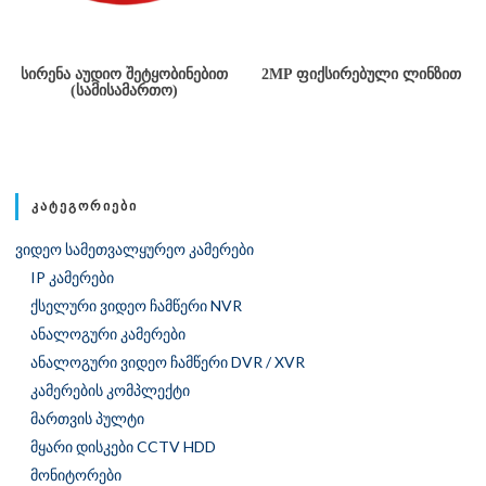
ᲡᲘᲠᲔᲜᲐ ᲐᲣᲓᲘᲝ ᲨᲔᲢᲧᲝᲑᲘᲜᲔᲑᲘᲗ
2MP ᲤᲘᲥᲡᲘᲠᲔᲑᲣᲚᲘ ᲚᲘᲜᲖᲘᲗ
(ᲡᲐᲛᲘᲡᲐᲛᲐᲠᲗᲝ)
ᲙᲐᲢᲔᲒᲝᲠᲘᲔᲑᲘ
ვიდეო სამეთვალყურეო კამერები
IP კამერები
ქსელური ვიდეო ჩამწერი NVR
ანალოგური კამერები
ანალოგური ვიდეო ჩამწერი DVR / XVR
კამერების კომპლექტი
მართვის პულტი
მყარი დისკები CCTV HDD
მონიტორები