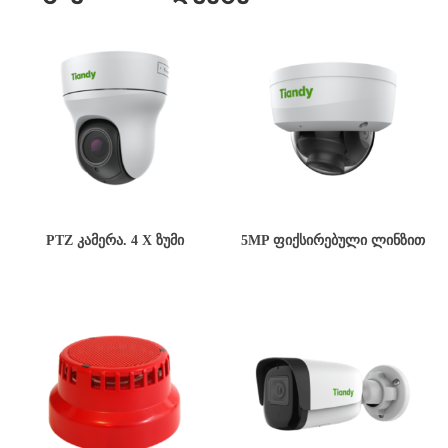
PTZ ᲙᲐᲛᲔᲠᲐ. 4 X ᲖᲣᲛᲘ
5MP ᲤᲘᲥᲡᲘᲠᲔᲑᲣᲚᲘ ᲚᲘᲜᲖᲘᲗ