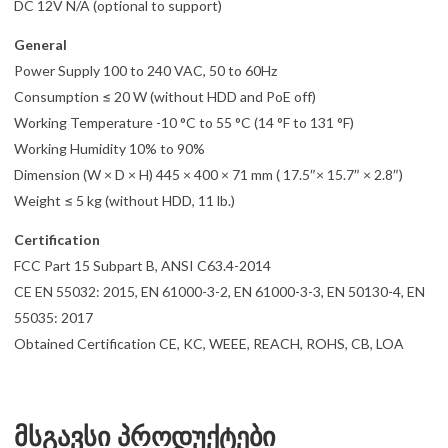
DC 12V N/A (optional to support)
General
Power Supply 100 to 240 VAC, 50 to 60Hz
Consumption ≤ 20 W (without HDD and PoE off)
Working Temperature -10 °C to 55 °C (14 °F to 131 °F)
Working Humidity 10% to 90%
Dimension (W × D × H) 445 × 400 × 71 mm ( 17.5″× 15.7″ × 2.8″)
Weight ≤ 5 kg (without HDD, 11 lb.)
Certification
FCC Part 15 Subpart B, ANSI C63.4-2014
CE EN 55032: 2015, EN 61000-3-2, EN 61000-3-3, EN 50130-4, EN
55035: 2017
Obtained Certification CE, KC, WEEE, REACH, ROHS, CB, LOA
მსგავსი პროდუქტები