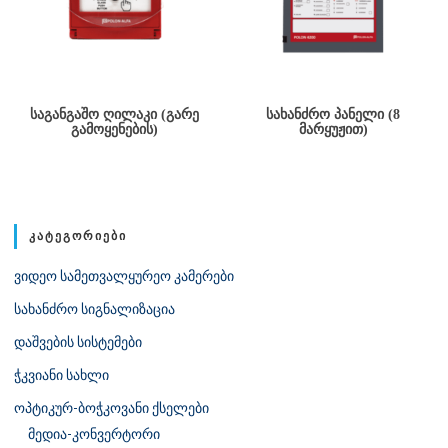
ᲡᲐᲒᲐᲜᲒᲐᲨᲝ ᲦᲘᲚᲐᲙᲘ (ᲒᲐᲠᲔ
ᲡᲐᲮᲐᲜᲫᲠᲝ ᲞᲐᲜᲔᲚᲘ (8
ᲒᲐᲛᲝᲧᲔᲜᲔᲑᲘᲡ)
ᲛᲐᲠᲧᲣᲟᲘᲗ)
ᲙᲐᲢᲔᲒᲝᲠᲘᲔᲑᲘ
ვიდეო სამეთვალყურეო კამერები
სახანძრო სიგნალიზაცია
დაშვების სისტემები
ჭკვიანი სახლი
ოპტიკურ-ბოჭკოვანი ქსელები
მედია-კონვერტორი