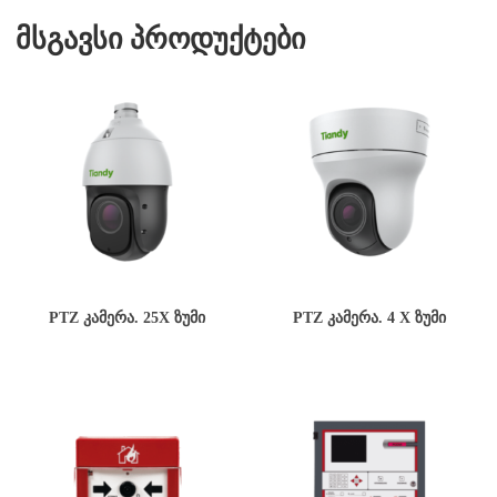
მსგავსი პროდუქტები
PTZ ᲙᲐᲛᲔᲠᲐ. 25X ᲖᲣᲛᲘ
PTZ ᲙᲐᲛᲔᲠᲐ. 4 X ᲖᲣᲛᲘ