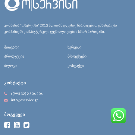
კომპანია “ოსერვისი” 2012 წლიდან დღემდე წარმატებით ემსახურება
კომპანიებს კომპიუტერული ტექნოლოგიების სწორ მართვაში.
მთავარი
სერვისი
პროდუქცია
პროექტები
ბლოგი
კონტაქტი
ᲙᲝᲜᲢᲐᲥᲢᲘ
+(995 32) 2 306 206
info@oservice.ge
ᲛᲝᲒᲕᲧᲔᲕᲘ