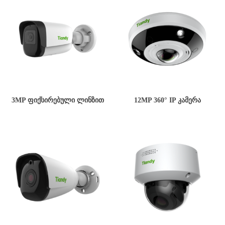
3MP ᲤᲘᲥᲡᲘᲠᲔᲑᲣᲚᲘ ᲚᲘᲜᲖᲘᲗ
12MP 360° IP ᲙᲐᲛᲔᲠᲐ