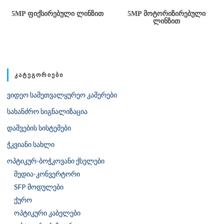
5MP ᲤᲘᲥᲡᲘᲠᲔᲑᲣᲚᲘ ᲚᲘᲜᲖᲘᲗ
5MP ᲛᲝᲢᲝᲠᲘᲖᲘᲠᲔᲑᲣᲚᲘ
ᲚᲘᲜᲖᲘᲗ
ᲙᲐᲢᲔᲒᲝᲠᲘᲔᲑᲘ
ვიდეო სამეთვალყურეო კამერები
სახანძრო სიგნალიზაცია
დაშვების სისტემები
ჭკვიანი სახლი
ოპტიკურ-ბოჭკოვანი ქსელები
მედია-კონვერტორი
SFP მოდულები
ქურო
ოპტიკური კაბელები