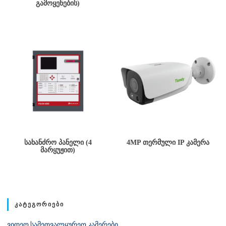
ᲒᲐᲛᲝᲧᲔᲜᲔᲑᲘᲡ)
ᲡᲐᲮᲐᲜᲫᲠᲝ ᲞᲐᲜᲔᲚᲘ (4
4MP ᲗᲔᲠᲛᲣᲚᲘ IP ᲙᲐᲛᲔᲠᲐ
ᲛᲐᲠᲧᲣᲟᲘᲗ)
ᲙᲐᲢᲔᲒᲝᲠᲘᲔᲑᲘ
ვიდეო სამეთვალყურეო კამერები