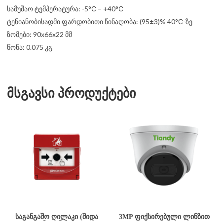
სამუშაო ტემპერატურა: -5°С – +40°С
ტენიანობისადმი ფარდობითი წინაღობა: (95±3)% 40°С-ზე
ზომები: 90x66x22 მმ
წონა: 0.075 კგ
მსგავსი პროდუქტები
ᲡᲐᲒᲐᲜᲒᲐᲨᲝ ᲦᲘᲚᲐᲙᲘ (ᲨᲘᲓᲐ
3MP ᲤᲘᲥᲡᲘᲠᲔᲑᲣᲚᲘ ᲚᲘᲜᲖᲘᲗ