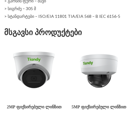
> გარსის ფერი – შავი
> სიგრძე – 305 მ
> სტანდარტები – ISO/EIA 11801 TIA/EIA 568 – B IEC 6156-5
მსგავსი პროდუქტები
2MP ᲤᲘᲥᲡᲘᲠᲔᲑᲣᲚᲘ ᲚᲘᲜᲖᲘᲗ
5MP ᲤᲘᲥᲡᲘᲠᲔᲑᲣᲚᲘ ᲚᲘᲜᲖᲘᲗ