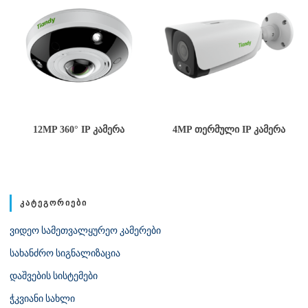
12MP 360° IP ᲙᲐᲛᲔᲠᲐ
4MP ᲗᲔᲠᲛᲣᲚᲘ IP ᲙᲐᲛᲔᲠᲐ
ᲙᲐᲢᲔᲒᲝᲠᲘᲔᲑᲘ
ვიდეო სამეთვალყურეო კამერები
სახანძრო სიგნალიზაცია
დაშვების სისტემები
ჭკვიანი სახლი