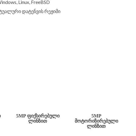
dows, Linux, FreeBSD
ქტუალური დატენვის რეჟიმი
Ი
5MP ᲤᲘᲥᲡᲘᲠᲔᲑᲣᲚᲘ
5MP
ᲚᲘᲜᲖᲘᲗ
ᲛᲝᲢᲝᲠᲘᲖᲘᲠᲔᲑᲣᲚᲘ
ᲚᲘᲜᲖᲘᲗ