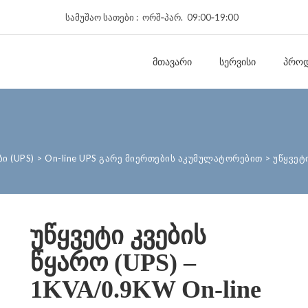
სამუშაო სათები : ორშ‑პარ. 09:00‑19:00
ᲛᲗᲐᲕᲐᲠᲘ
ᲡᲔᲠᲕᲘᲡᲘ
ᲞᲠᲝᲓ
ი (UPS)
>
On-line UPS გარე მიერთების აკუმულატორებით
>
უწყვეტი
უწყვეტი კვების
წყარო (UPS) –
1KVA/0.9KW On-line