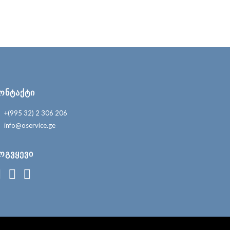
ᲝᲜᲢᲐᲥᲢᲘ
+(995 32) 2 306 206
info@oservice.ge
ᲝᲒᲕᲧᲔᲕᲘ