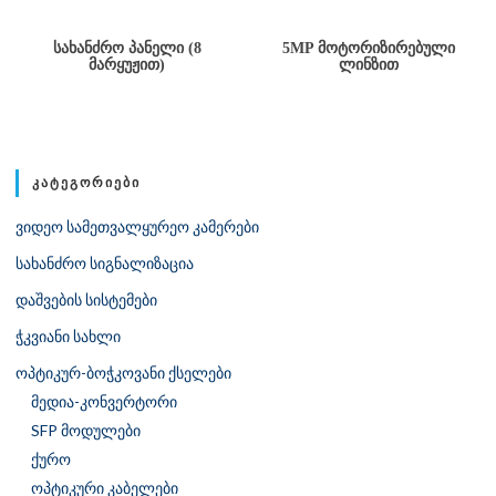
ᲡᲐᲮᲐᲜᲫᲠᲝ ᲞᲐᲜᲔᲚᲘ (8
5MP ᲛᲝᲢᲝᲠᲘᲖᲘᲠᲔᲑᲣᲚᲘ
ᲛᲐᲠᲧᲣᲟᲘᲗ)
ᲚᲘᲜᲖᲘᲗ
ᲙᲐᲢᲔᲒᲝᲠᲘᲔᲑᲘ
ვიდეო სამეთვალყურეო კამერები
სახანძრო სიგნალიზაცია
დაშვების სისტემები
ჭკვიანი სახლი
ოპტიკურ-ბოჭკოვანი ქსელები
მედია-კონვერტორი
SFP მოდულები
ქურო
ოპტიკური კაბელები