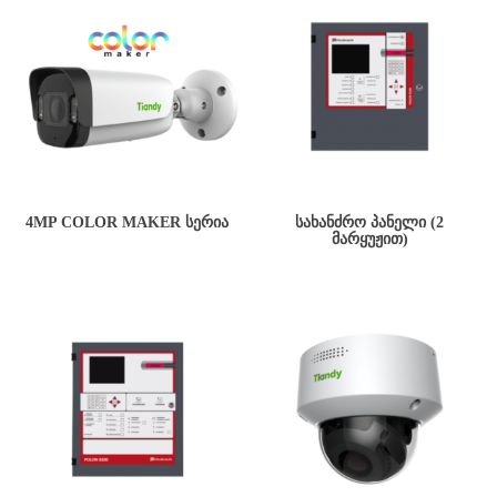
4MP COLOR MAKER ᲡᲔᲠᲘᲐ
ᲡᲐᲮᲐᲜᲫᲠᲝ ᲞᲐᲜᲔᲚᲘ (2
ᲛᲐᲠᲧᲣᲟᲘᲗ)