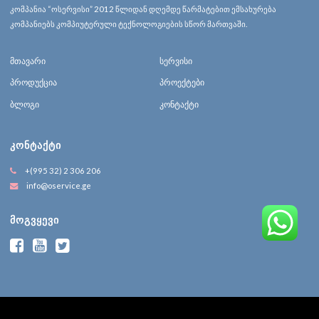
კომპანია “ოსერვისი” 2012 წლიდან დღემდე წარმატებით ემსახურება
კომპანიებს კომპიუტერული ტექნოლოგიების სწორ მართვაში.
მთავარი
სერვისი
პროდუქცია
პროექტები
ბლოგი
კონტაქტი
ᲙᲝᲜᲢᲐᲥᲢᲘ
+(995 32) 2 306 206
info@oservice.ge
ᲛᲝᲒᲕᲧᲔᲕᲘ