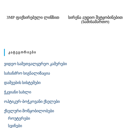
3MP ᲤᲘᲥᲡᲘᲠᲔᲑᲣᲚᲘ ᲚᲘᲜᲖᲘᲗ
ᲡᲘᲠᲔᲜᲐ ᲐᲣᲓᲘᲝ ᲨᲔᲢᲧᲝᲑᲘᲜᲔᲑᲘᲗ
(ᲡᲐᲛᲘᲡᲐᲛᲐᲠᲗᲝ)
ᲙᲐᲢᲔᲒᲝᲠᲘᲔᲑᲘ
ვიდეო სამეთვალყურეო კამერები
სახანძრო სიგნალიზაცია
დაშვების სისტემები
ჭკვიანი სახლი
ოპტიკურ-ბოჭკოვანი ქსელები
ქსელური მოწყობილობები
როუტერები
სვიჩები