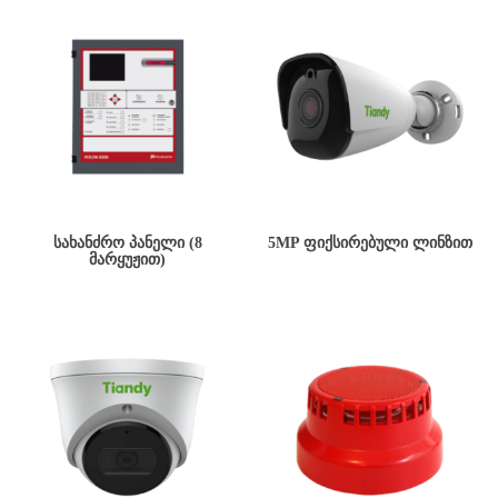
ᲡᲐᲮᲐᲜᲫᲠᲝ ᲞᲐᲜᲔᲚᲘ (8
5MP ᲤᲘᲥᲡᲘᲠᲔᲑᲣᲚᲘ ᲚᲘᲜᲖᲘᲗ
ᲛᲐᲠᲧᲣᲟᲘᲗ)