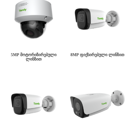
5MP ᲛᲝᲢᲝᲠᲘᲖᲘᲠᲔᲑᲣᲚᲘ
8MP ᲤᲘᲥᲡᲘᲠᲔᲑᲣᲚᲘ ᲚᲘᲜᲖᲘᲗ
ᲚᲘᲜᲖᲘᲗ