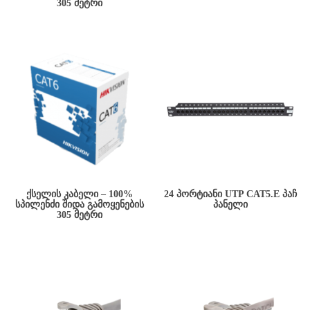
305 ᲛᲔᲢᲠᲘ
ᲥᲡᲔᲚᲘᲡ ᲙᲐᲑᲔᲚᲘ – 100%
24 ᲞᲝᲠᲢᲘᲐᲜᲘ UTP CAT5.E ᲞᲐᲩ
ᲡᲞᲘᲚᲔᲜᲫᲘ ᲨᲘᲓᲐ ᲒᲐᲛᲝᲧᲔᲜᲔᲑᲘᲡ
ᲞᲐᲜᲔᲚᲘ
305 ᲛᲔᲢᲠᲘ