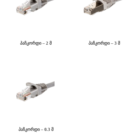
ᲞᲐᲩᲙᲝᲠᲓᲘ – 2 Მ
ᲞᲐᲩᲙᲝᲠᲓᲘ – 3 Მ
ᲞᲐᲩᲙᲝᲠᲓᲘ – 0.3 Მ