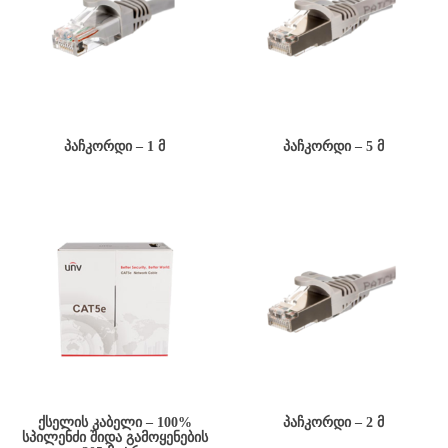
ᲞᲐᲩᲙᲝᲠᲓᲘ – 1 Მ
ᲞᲐᲩᲙᲝᲠᲓᲘ – 5 Მ
ᲥᲡᲔᲚᲘᲡ ᲙᲐᲑᲔᲚᲘ – 100%
ᲞᲐᲩᲙᲝᲠᲓᲘ – 2 Მ
ᲡᲞᲘᲚᲔᲜᲫᲘ ᲨᲘᲓᲐ ᲒᲐᲛᲝᲧᲔᲜᲔᲑᲘᲡ