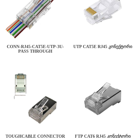
CONN-RJ45-CAT5E-UTP-3U-
UTP CAT5E RJ45 ᲙᲝᲜᲔᲥᲢᲝᲠᲘ
PASS THROUGH
TOUGHCABLE CONNECTOR
FTP CAT6 RJ45 ᲙᲝᲜᲔᲥᲢᲝᲠᲘ