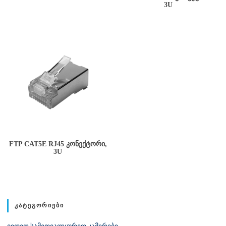
3U
FTP CAT5E RJ45 ᲙᲝᲜᲔᲥᲢᲝᲠᲘ,
3U
ᲙᲐᲢᲔᲒᲝᲠᲘᲔᲑᲘ
ვიდეო სამეთვალყურეო კამერები