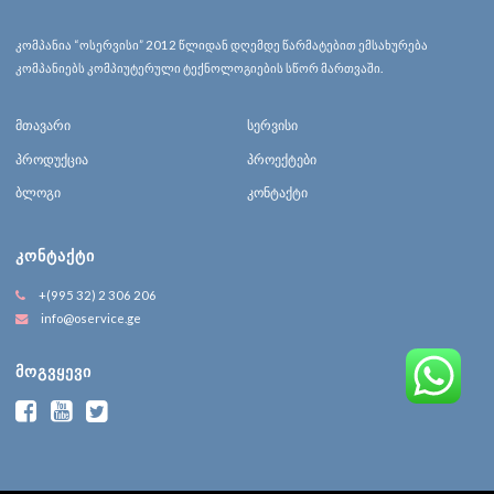
კომპანია “ოსერვისი” 2012 წლიდან დღემდე წარმატებით ემსახურება
კომპანიებს კომპიუტერული ტექნოლოგიების სწორ მართვაში.
მთავარი
სერვისი
პროდუქცია
პროექტები
ბლოგი
კონტაქტი
ᲙᲝᲜᲢᲐᲥᲢᲘ
+(995 32) 2 306 206
info@oservice.ge
ᲛᲝᲒᲕᲧᲔᲕᲘ