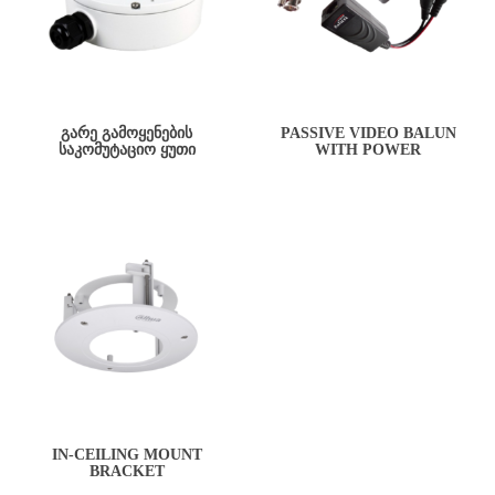
ᲒᲐᲠᲔ ᲒᲐᲛᲝᲧᲔᲜᲔᲑᲘᲡ
PASSIVE VIDEO BALUN
ᲡᲐᲙᲝᲛᲣᲢᲐᲪᲘᲝ ᲧᲣᲗᲘ
WITH POWER
IN-CEILING MOUNT
BRACKET