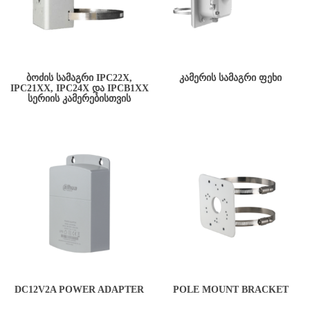
ᲑᲝᲫᲘᲡ ᲡᲐᲛᲐᲒᲠᲘ IPC22X,
ᲙᲐᲛᲔᲠᲘᲡ ᲡᲐᲛᲐᲒᲠᲘ ᲤᲔᲮᲘ
IPC21XX, IPC24X ᲓᲐ IPCB1XX
ᲡᲔᲠᲘᲘᲡ ᲙᲐᲛᲔᲠᲔᲑᲘᲡᲗᲕᲘᲡ
DC12V2A POWER ADAPTER
POLE MOUNT BRACKET