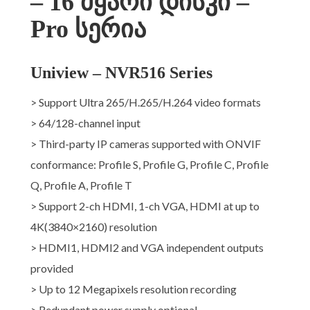
– 16 მყარი დისკი –
Pro სერია
Uniview – NVR516 Series
> Support Ultra 265/H.265/H.264 video formats
> 64/128-channel input
> Third-party IP cameras supported with ONVIF
conformance: Profile S, Profile G, Profile C, Profile
Q, Profile A, Profile T
> Support 2-ch HDMI, 1-ch VGA, HDMI at up to
4K(3840×2160) resolution
> HDMI1, HDMI2 and VGA independent outputs
provided
> Up to 12 Megapixels resolution recording
> Redundant power supply optional