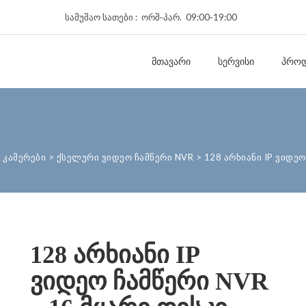
სამუშაო სათები : ორშ‑პარ. 09:00‑19:00
ᲛᲗᲐᲕᲐᲠᲘ
ᲡᲔᲠᲕᲘᲡᲘ
ᲞᲠᲝᲓ
 კამერები
>
ქსელური ვიდეო ჩამწერი NVR
>
128 არხიანი IP ვიდეო
128 არხიანი IP
ვიდეო ჩამწერი NVR