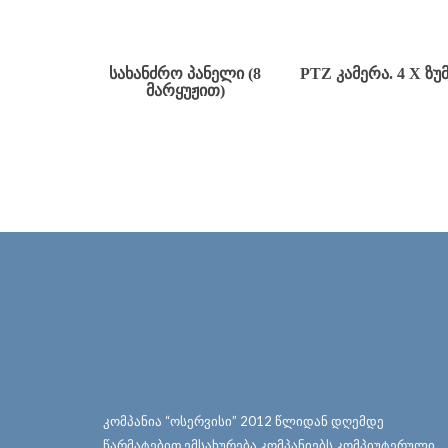
ᲡᲐᲮᲐᲜᲫᲠᲝ ᲞᲐᲜᲔᲚᲘ (8
PTZ ᲙᲐᲛᲔᲠᲐ. 4 X ᲖᲣ
ᲛᲐᲠᲧᲣᲟᲘᲗ)
კომპანია “ოსერვისი” 2012 წლიდან დღემდე
წარმატებით ემსახურება კომპანიებს კომპიუტერული