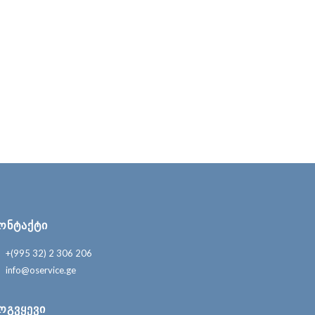
ᲝᲜᲢᲐᲥᲢᲘ
+(995 32) 2 306 206
info@oservice.ge
ᲝᲒᲕᲧᲔᲕᲘ