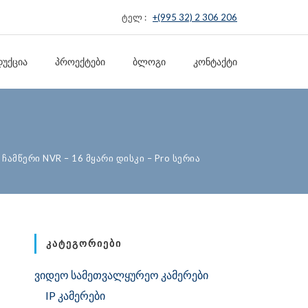
ტელ :
+(995 32) 2 306 206
ᲣᲥᲪᲘᲐ
ᲞᲠᲝᲔᲥᲢᲔᲑᲘ
ᲑᲚᲝᲒᲘ
ᲙᲝᲜᲢᲐᲥᲢᲘ
 ჩამწერი NVR – 16 მყარი დისკი – Pro სერია
ᲙᲐᲢᲔᲒᲝᲠᲘᲔᲑᲘ
ვიდეო სამეთვალყურეო კამერები
IP კამერები