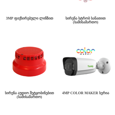
3MP ᲤᲘᲥᲡᲘᲠᲔᲑᲣᲚᲘ ᲚᲘᲜᲖᲘᲗ
ᲡᲘᲠᲔᲜᲐ ᲡᲢᲠᲝᲑ ᲡᲐᲜᲐᲗᲘᲗ
(ᲡᲐᲛᲘᲡᲐᲛᲐᲠᲗᲝ)
ᲡᲘᲠᲔᲜᲐ ᲐᲣᲓᲘᲝ ᲨᲔᲢᲧᲝᲑᲘᲜᲔᲑᲘᲗ
4MP COLOR MAKER ᲡᲔᲠᲘᲐ
(ᲡᲐᲛᲘᲡᲐᲛᲐᲠᲗᲝ)